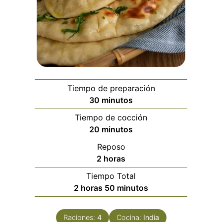
Tiempo de preparación
minutos
30
minutos
Tiempo de cocción
minutos
20
minutos
Reposo
horas
2
horas
Tiempo Total
horas
minutos
2
horas
50
minutos
Raciones:
4
Cocina:
India