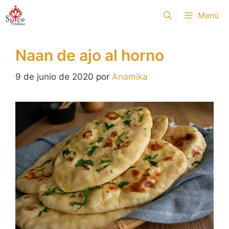
Saltar
Menú
al
contenido
Naan de ajo al horno
9 de junio de 2020
por
Anamika