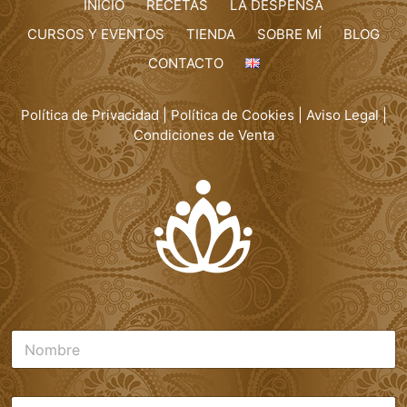
INICIO
RECETAS
LA DESPENSA
CURSOS Y EVENTOS
TIENDA
SOBRE MÍ
BLOG
CONTACTO
Política de Privacidad
|
Política de Cookies
|
Aviso Legal
|
Condiciones de Venta
N
o
m
b
C
r