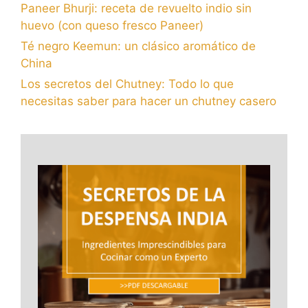
Paneer Bhurji: receta de revuelto indio sin
huevo (con queso fresco Paneer)
Té negro Keemun: un clásico aromático de
China
Los secretos del Chutney: Todo lo que
necesitas saber para hacer un chutney casero