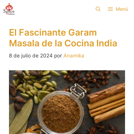
Saltar
Menú
al
contenido
El Fascinante Garam
Masala de la Cocina India
8 de julio de 2024
por
Anamika