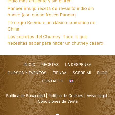
indio más crujiente y sin gluten
Paneer Bhurji: receta de revuelto indio sin
huevo (con queso fresco Paneer)
Té negro Keemun: un clásico aromático de
China
Los secretos del Chutney: Todo lo que
necesitas saber para hacer un chutney casero
INICIO
RECETAS
LA DESPENSA
CURSOS Y EVENTOS
TIENDA
SOBRE MÍ
BLOG
CONTACTO
Política de Privacidad
|
Política de Cookies
|
Aviso Legal
|
Condiciones de Venta