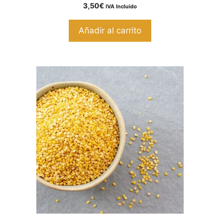
0
3,50
€
IVA Incluido
d
e
5
Añadir al carrito