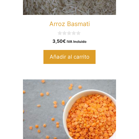
Arroz Basmati
0
3,50
€
IVA Incluido
d
e
5
Añadir al carrito