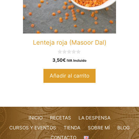
Lenteja roja (Masoor Dal)
0
3,50
€
IVA Incluido
d
e
5
Añadir al carrito
INICIO
RECETAS
LA DESPENSA
CURSOS Y EVENTOS
TIENDA
SOBRE MÍ
BLOG
CONTACTO