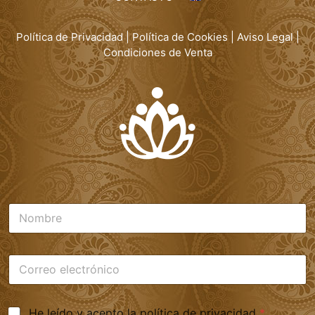
Política de Privacidad
|
Política de Cookies
|
Aviso Legal
|
Condiciones de Venta
N
o
m
b
C
r
o
e
r
*
r
A
He leído y acepto la política de privacidad
*
e