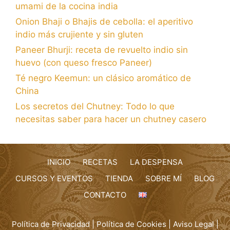
umami de la cocina india
Onion Bhaji o Bhajis de cebolla: el aperitivo
indio más crujiente y sin gluten
Paneer Bhurji: receta de revuelto indio sin
huevo (con queso fresco Paneer)
Té negro Keemun: un clásico aromático de
China
Los secretos del Chutney: Todo lo que
necesitas saber para hacer un chutney casero
INICIO
RECETAS
LA DESPENSA
CURSOS Y EVENTOS
TIENDA
SOBRE MÍ
BLOG
CONTACTO
Política de Privacidad
|
Política de Cookies
|
Aviso Legal
|