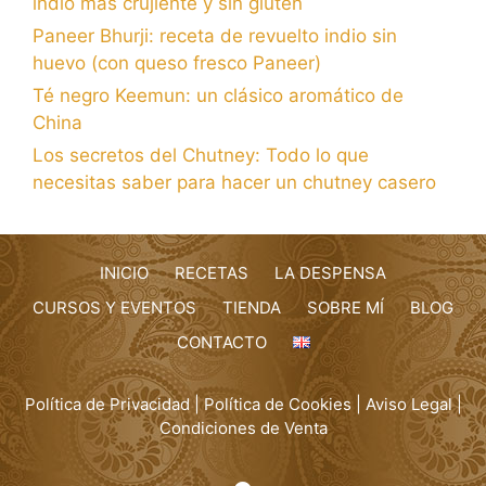
indio más crujiente y sin gluten
Paneer Bhurji: receta de revuelto indio sin
huevo (con queso fresco Paneer)
Té negro Keemun: un clásico aromático de
China
Los secretos del Chutney: Todo lo que
necesitas saber para hacer un chutney casero
INICIO
RECETAS
LA DESPENSA
CURSOS Y EVENTOS
TIENDA
SOBRE MÍ
BLOG
CONTACTO
Política de Privacidad
|
Política de Cookies
|
Aviso Legal
|
Condiciones de Venta