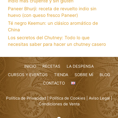
indio más crujiente y sin gluten
Paneer Bhurji: receta de revuelto indio sin
huevo (con queso fresco Paneer)
Té negro Keemun: un clásico aromático de
China
Los secretos del Chutney: Todo lo que
necesitas saber para hacer un chutney casero
INICIO
RECETAS
LA DESPENSA
CURSOS Y EVENTOS
TIENDA
SOBRE MÍ
BLOG
CONTACTO
Política de Privacidad
|
Política de Cookies
|
Aviso Legal
|
Condiciones de Venta