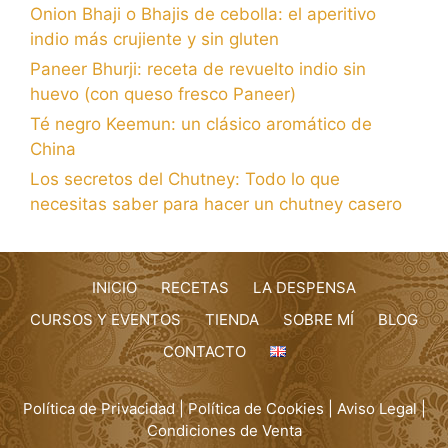
Onion Bhaji o Bhajis de cebolla: el aperitivo
indio más crujiente y sin gluten
Paneer Bhurji: receta de revuelto indio sin
huevo (con queso fresco Paneer)
Té negro Keemun: un clásico aromático de
China
Los secretos del Chutney: Todo lo que
necesitas saber para hacer un chutney casero
INICIO
RECETAS
LA DESPENSA
CURSOS Y EVENTOS
TIENDA
SOBRE MÍ
BLOG
CONTACTO
Política de Privacidad
|
Política de Cookies
|
Aviso Legal
|
Condiciones de Venta