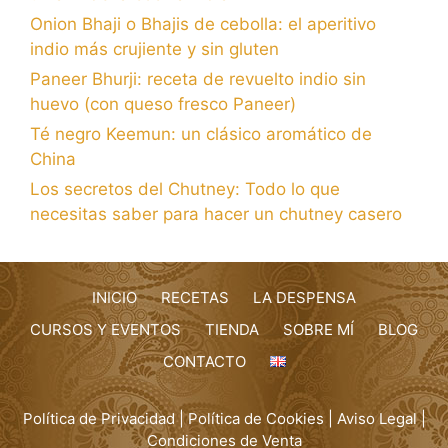
Onion Bhaji o Bhajis de cebolla: el aperitivo
indio más crujiente y sin gluten
Paneer Bhurji: receta de revuelto indio sin
huevo (con queso fresco Paneer)
Té negro Keemun: un clásico aromático de
China
Los secretos del Chutney: Todo lo que
necesitas saber para hacer un chutney casero
INICIO
RECETAS
LA DESPENSA
CURSOS Y EVENTOS
TIENDA
SOBRE MÍ
BLOG
CONTACTO
Política de Privacidad
|
Política de Cookies
|
Aviso Legal
|
Condiciones de Venta