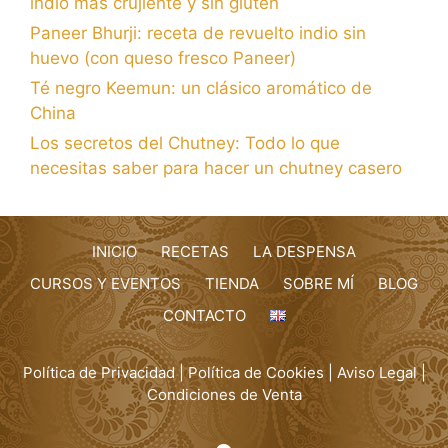
indio más crujiente y sin gluten
Paneer Bhurji: receta de revuelto indio sin
huevo (con queso fresco Paneer)
Té negro Keemun: un clásico aromático de
China
Los secretos del Chutney: Todo lo que
necesitas saber para hacer un chutney casero
INICIO
RECETAS
LA DESPENSA
CURSOS Y EVENTOS
TIENDA
SOBRE MÍ
BLOG
CONTACTO
Política de Privacidad
|
Política de Cookies
|
Aviso Legal
|
Condiciones de Venta