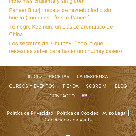
indio más crujiente y sin gluten
Paneer Bhurji: receta de revuelto indio sin
huevo (con queso fresco Paneer)
Té negro Keemun: un clásico aromático de
China
Los secretos del Chutney: Todo lo que
necesitas saber para hacer un chutney casero
INICIO
RECETAS
LA DESPENSA
CURSOS Y EVENTOS
TIENDA
SOBRE MÍ
BLOG
CONTACTO
Política de Privacidad
|
Política de Cookies
|
Aviso Legal
|
Condiciones de Venta