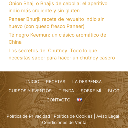
Onion Bhaji o Bhajis de cebolla: el aperitivo
indio más crujiente y sin gluten
Paneer Bhurji: receta de revuelto indio sin
huevo (con queso fresco Paneer)
Té negro Keemun: un clásico aromático de
China
Los secretos del Chutney: Todo lo que
necesitas saber para hacer un chutney casero
INICIO
RECETAS
LA DESPENSA
CURSOS Y EVENTOS
TIENDA
SOBRE MÍ
BLOG
CONTACTO
Política de Privacidad
|
Política de Cookies
|
Aviso Legal
|
Condiciones de Venta