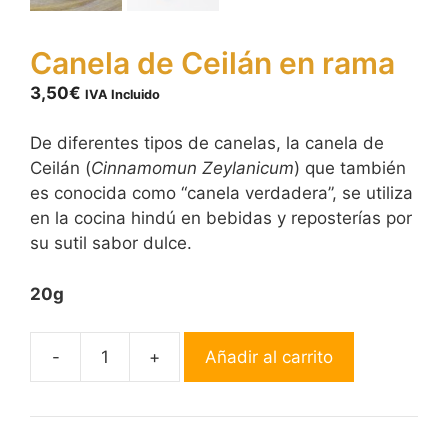
Canela de Ceilán en rama
3,50
€
IVA Incluido
De diferentes tipos de canelas, la canela de
Ceilán (
Cinnamomun Zeylanicum
) que también
es conocida como “canela verdadera”, se utiliza
en la cocina hindú en bebidas y reposterías por
su sutil sabor dulce.
20g
-
+
Añadir al carrito
Canela
de
Ceilán
en