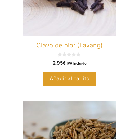
Clavo de olor (Lavang)
0
2,95
€
IVA Incluido
d
e
5
Añadir al carrito