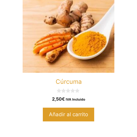
Cúrcuma
0
2,50
€
IVA Incluido
d
e
5
Añadir al carrito