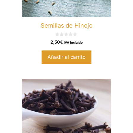
Semillas de Hinojo
0
2,50
€
IVA Incluido
d
e
5
Añadir al carrito