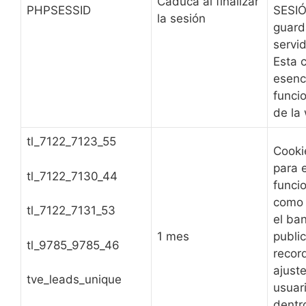
Caduca al finalizar
PHPSESSID
SESI
la sesión
guard
servi
Esta 
esenci
funci
de la
tl_7122_7123_55
Cooki
para 
tl_7122_7130_44
funcio
como 
tl_7122_7131_53
el ba
1 mes
publi
tl_9785_9785_46
record
ajuste
tve_leads_unique
usuar
dentr