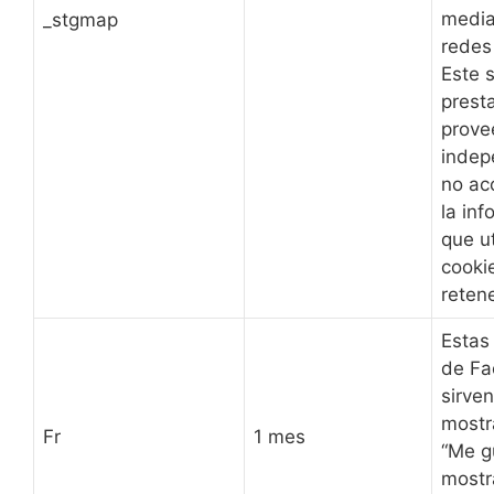
media
_stgmap
redes
Este s
prest
prove
indep
no ac
la in
que ut
cookie
reten
Estas
de Fa
sirve
mostr
Fr
1 mes
“Me g
mostr