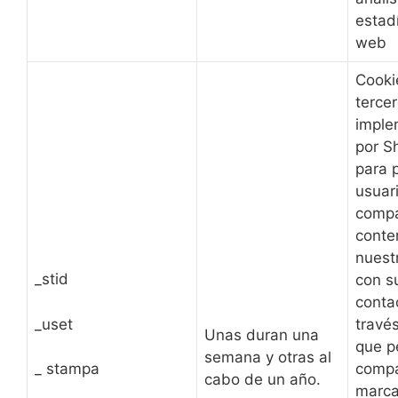
estadí
web
Cooki
terce
imple
por S
para p
usuar
compa
conte
nuestr
_stid
con s
conta
_uset
travé
Unas duran una
que p
semana y otras al
_ stampa
compa
cabo de un año.
marca