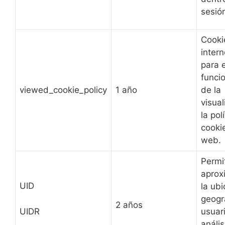
sesió
Cooki
inter
para e
funci
viewed_cookie_policy
1 año
de la
visual
la pol
cooki
web.
Permi
apro
UID
la ubi
geogr
2 años
UIDR
usuari
anális