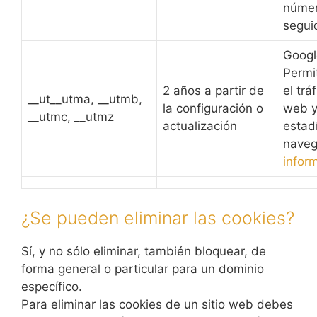
núme
segui
Googl
Permi
2 años a partir de
el trá
__ut__utma, __utmb,
la configuración o
web y
__utmc, __utmz
actualización
estad
naveg
infor
¿Se pueden eliminar las cookies?
Sí, y no sólo eliminar, también bloquear, de
forma general o particular para un dominio
específico.
Para eliminar las cookies de un sitio web debes